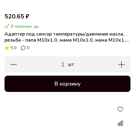
520.65 ₽
В наличии: да
Адаптер под сенсор температуры/давления масла,
резьба - папа M10x1.0, мама M10x1.0, мама M10x1.0,
мама M10x1.0
5.0
0
1
шт
В корзину