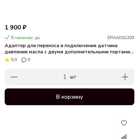
1 900 ₽
В наличии: да
EPAA01G203
Адаптер для переноса и подключения датчика
давления масла с двумя дополнительными портами
1/8 NPT.
5.0
0
1
шт
В корзину