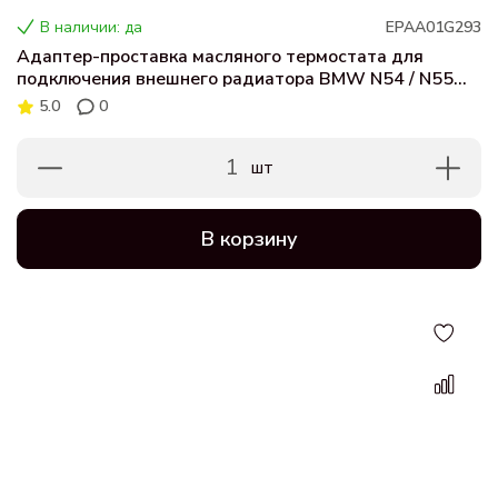
В наличии: да
EPAA01G293
Адаптер-проставка масляного термостата для
подключения внешнего радиатора BMW N54 / N55
(E82, E90, E92, E93, E60, E61, F01, Z4)
5.0
0
1
шт
В корзину