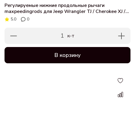
Регулируемые нижние продольные рычаги
maxpeedingrods для Jeep Wrangler TJ / Cherokee XJ /
Grand Cherokee ZJ
5.0
0
1
к-т
В корзину