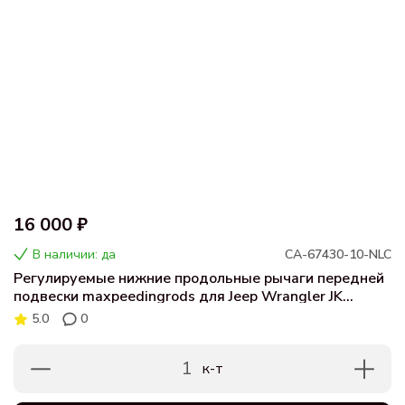
16 000 ₽
В наличии: да
CA-67430-10-NLC
Регулируемые нижние продольные рычаги передней
подвески maxpeedingrods для Jeep Wrangler JK
Unlimited 2007–2018 (лифт 0–6", комплект 2 шт.)
5.0
0
1
к-т