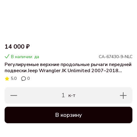
14 000 ₽
В наличии: да
CA-67430-9-NLC
Регулируемые верхние продольные рычаги передней
подвески Jeep Wrangler JK Unlimited 2007–2018
(лифт 0–6", комплект 2 шт.)
5.0
0
1
к-т
В корзину