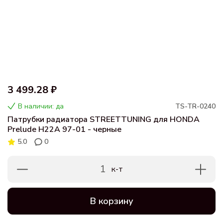
3 499.28 ₽
В наличии: да
TS-TR-0240
Патрубки радиатора STREETTUNING для HONDA
Prelude H22A 97-01 - черные
5.0
0
1
к-т
В корзину