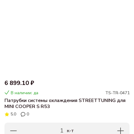
6 899.10 ₽
В наличии: да
TS-TR-0471
Патрубки системы охлаждения STREETTUNING для
MINI COOPER S R53
5.0
0
1
к-т