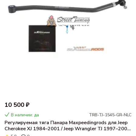
10 500 ₽
В наличии: да
TRB-TJ-1545-GR-NLC
Регулируемая тяга Панара Maxpeedingrods для Jeep
Cherokee XJ 1984–2001 / Jeep Wrangler TJ 1997–2006
(лифт 1.5–4.5")