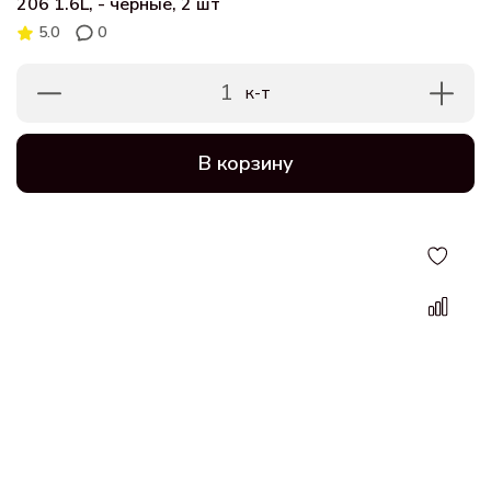
206 1.6L, - черные, 2 шт
5.0
0
1
к-т
В корзину