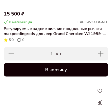
15 500 ₽
В наличии: да
CAP3-WJ9904-NLC
Регулируемые задние нижние продольные рычаги
maxpeedingrods для Jeep Grand Cherokee WJ 1999–
2004 (комплект 2 шт.)
5.0
0
1
к-т
В корзину