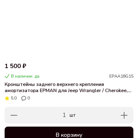
1 500 ₽
В наличии: да
EPAA18G15
Кронштейны заднего верхнего крепления
амортизатора EPMAN для Jeep Wrangler / Cherokee,
комплект 2 шт
5.0
0
1
шт
В корзину