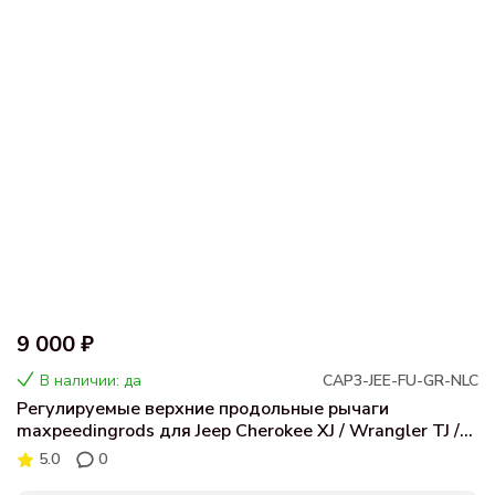
9 000 ₽
В наличии: да
CAP3-JEE-FU-GR-NLC
Регулируемые верхние продольные рычаги
maxpeedingrods для Jeep Cherokee XJ / Wrangler TJ /
Grand Cherokee ZJ WJ
5.0
0